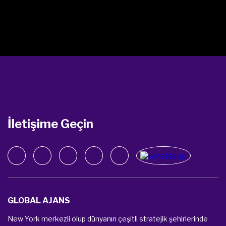
sağlayan bir bütünsel (entegre) yaklaşımdır. Hizmetleri ayrı
hedefler olarak değil, somut hedeflere ulaşmak adına
kullanılan araçlar olarak görüyoruz. Örneğin, gelir artışı ve
global büyüme. Bu bütünleşik strateji deneyimli in-house
ekibimiz tarafından sağlanmakta.
KEŞFET
İletişime Geçin
GLOBAL AJANS
New York merkezli olup dünyanın çeşitli stratejik şehirlerinde